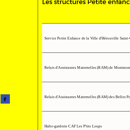
Les structures Petite enfanc
Service Petite Enfance de la Ville d'Hérouville Saint-
Relais d'Assistantes Maternelles (RAM) de Montmor
Partager
Relais d'Assistantes Maternelles (RAM) des Belles Po
sur
facebook
(Nouvelle
fenêtre)
Halte-garderie CAF Les P'tits Loups