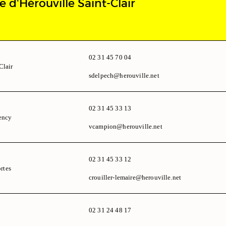
e d'Hérouville Saint-Clair
02 31 45 70 04
Clair
sdelpech@herouville.net
02 31 45 33 13
ency
vcampion@herouville.net
02 31 45 33 12
rtes
crouiller-lemaire@herouville.net
02 31 24 48 17