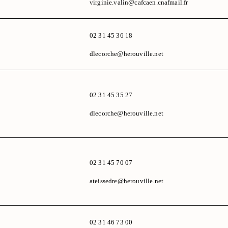
virginie.valin@cafcaen.cnafmail.fr
02 31 45 36 18
dlecorche@herouville.net
02 31 45 35 27
dlecorche@herouville.net
02 31 45 70 07
ateissedre@herouville.net
02 31 46 73 00