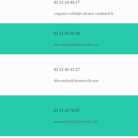
02 31 24 48 17
virginie.valin@cafcaen.cnafmail.fr
02 31 45 36 18
dlecorche@herouville.net
02 31 45 35 27
dlecorche@herouville.net
02 31 45 70 07
ateissedre@herouville.net