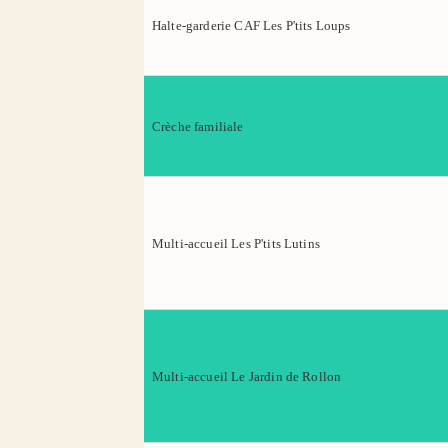
Halte-garderie CAF Les P'tits Loups
Crèche familiale
Multi-accueil Les P'tits Lutins
Multi-accueil Le Jardin de Rollon