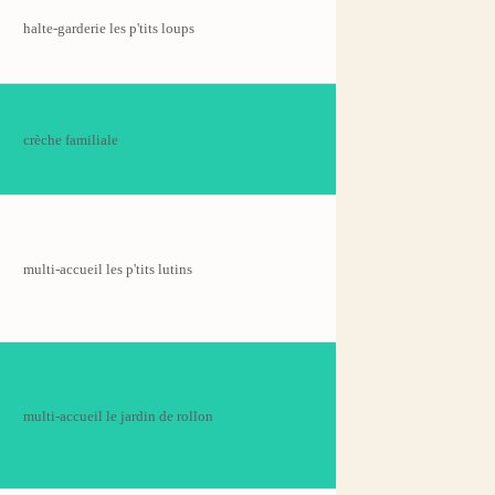
halte-garderie les p'tits loups
crèche familiale
multi-accueil les p'tits lutins
multi-accueil le jardin de rollon