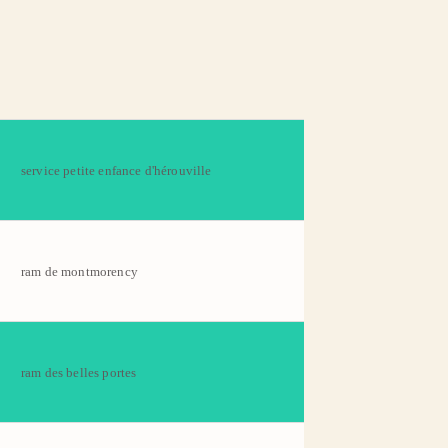
service petite enfance d'hérouville
ram de montmorency
ram des belles portes