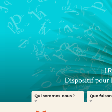
Aller
Aller
Aller
au
au
à
menu
contenu
la
recherche
Qui sommes-nous ?
Que faison