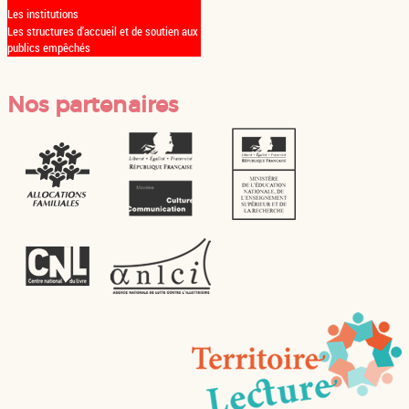
Les institutions
Les structures d'accueil et de soutien aux
publics empêchés
Nos partenaires