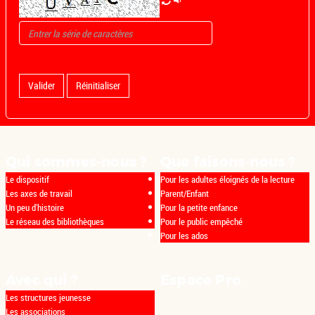
Valider
Réinitialiser
Qui sommes-nous ?
Que faisons-nous ?
Le dispositif
Pour les adultes éloignés de la lecture
Les axes de travail
Parent/Enfant
Un peu d'histoire
Pour la petite enfance
Le réseau des bibliothèques
Pour le public empêché
Pour les ados
Avec qui ?
Espace Pro
Les structures jeunesse
Les associations