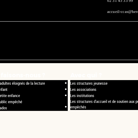
02 31 45 33 99
accueil-ccas@hero
faisons-nous ?
Avec qui ?
adultes éloignés de la lecture
Les structures jeunesse
nfant
Les associations
etite enfance
Les institutions
Les structures d'accueil et de soutien aux p
public empêché
empêchés
 ados