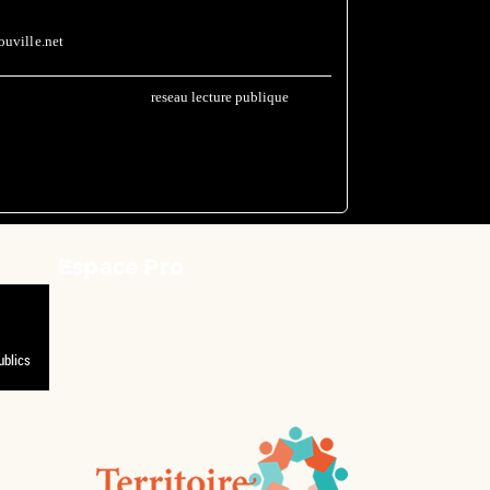
uville.net
reseau lecture publique
Espace Pro
ublics