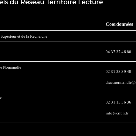
els du Réseau Territoire Lecture
Coordonnées
 Supérieur et de la Recherche
)
04 37 37 46 80
 de Normandie
02 31 38 39 40
drac.normandie@c
ie
02 31 15 36 36
info@crlbn.fr