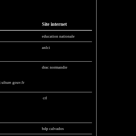
Site internet
education nationale
anlci
drac normandie
ulture.gouv.fr
crl
bdp calvados