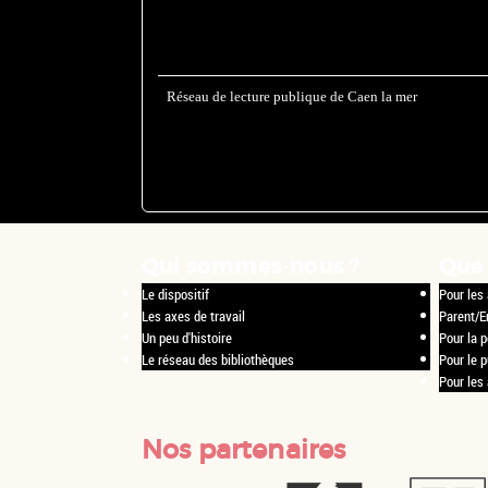
Réseau de lecture publique de Caen la mer
Qui sommes-nous ?
Que 
Le dispositif
Pour les 
Les axes de travail
Parent/E
Un peu d'histoire
Pour la p
Le réseau des bibliothèques
Pour le 
Pour les
Nos partenaires