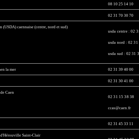
08 10 25 14 10
02 31 70 30 70
n (USDA) caennaise (centre, nord et sud)
usda centre : 02 
usda nord : 02 31
usda sud : 02 31 
en la mer
02 31 39 40 00
02 31 30 41 00
 de Caen
02 31 15 38 38
ccas@caen.fr
02 31 45 33 11
d'Hérouville Saint-Clair