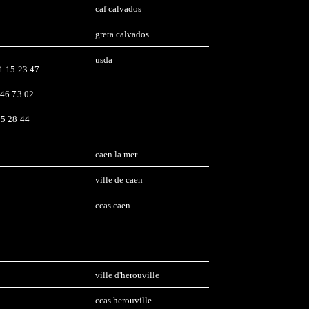
caf calvados
greta calvados
usda
31 15 23 47
 46 73 02
35 28 44
caen la mer
ville de caen
ccas caen
ville d'herouville
ccas herouville