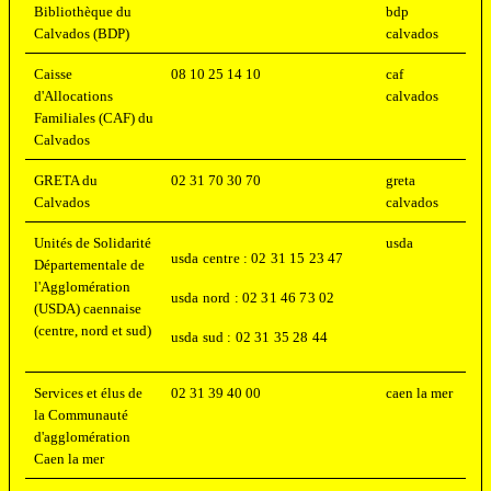
Bibliothèque du
bdp
Calvados (BDP)
calvados
Caisse
08 10 25 14 10
caf
d'Allocations
calvados
Familiales (CAF) du
Calvados
GRETA du
02 31 70 30 70
greta
Calvados
calvados
Unités de Solidarité
usda
usda centre : 02 31 15 23 47
Départementale de
l'Agglomération
usda nord : 02 31 46 73 02
(USDA) caennaise
(centre, nord et sud)
usda sud : 02 31 35 28 44
Services et élus de
02 31 39 40 00
caen la mer
la Communauté
d'agglomération
Caen la mer