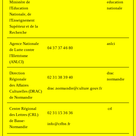
Ministère de
education
l'Education
nationale
Nationale, de
l'Enseignement
Supérieur et de la
Recherche
Agence Nationale
anlci
04 37 37 46 80
de Lutte contre
l'Illettrisme
(ANLCI)
Direction
drac
02 31 38 39 40
Régionale
normandie
des Affaires
drac.normandie@culture.gouv.fr
Culturelles (DRAC)
de Normandie
Centre Régional
crl
02 31 15 36 36
des Lettres (CRL)
de Basse-
info@crlbn.fr
Normandie