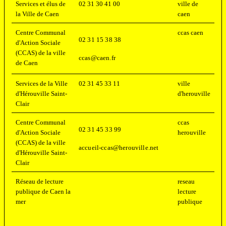
Services et élus de
02 31 30 41 00
ville de
la Ville de Caen
caen
Centre Communal
ccas caen
02 31 15 38 38
d'Action Sociale
(CCAS) de la ville
ccas@caen.fr
de Caen
Services de la Ville
02 31 45 33 11
ville
d'Hérouville Saint-
d'herouville
Clair
Centre Communal
ccas
02 31 45 33 99
d'Action Sociale
herouville
(CCAS) de la ville
accueil-ccas@herouville.net
d'Hérouville Saint-
Clair
Réseau de lecture
reseau
publique de Caen la
lecture
mer
publique