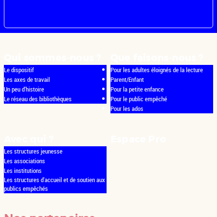
Qui sommes-nous ?
Que faisons-nous ?
Le dispositif
Pour les adultes éloignés de la lecture
Les axes de travail
Parent/Enfant
Un peu d'histoire
Pour la petite enfance
Le réseau des bibliothèques
Pour le public empêché
Pour les ados
Avec qui ?
Espace Pro
Les structures jeunesse
Les associations
Les institutions
Les structures d'accueil et de soutien aux
publics empêchés