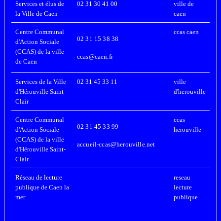
Services et élus de
02 31 30 41 00
ville de
la Ville de Caen
caen
Centre Communal
ccas caen
02 31 15 38 38
d'Action Sociale
(CCAS) de la ville
ccas@caen.fr
de Caen
Services de la Ville
02 31 45 33 11
ville
d'Hérouville Saint-
d'herouville
Clair
Centre Communal
ccas
02 31 45 33 99
d'Action Sociale
herouville
(CCAS) de la ville
accueil-ccas@herouville.net
d'Hérouville Saint-
Clair
Réseau de lecture
reseau
publique de Caen la
lecture
mer
publique