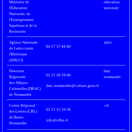
Ministère de
education
l'Education
nationale
Nationale, de
l'Enseignement
Supérieur et de la
Recherche
Agence Nationale
anlci
04 37 37 46 80
de Lutte contre
l'Illettrisme
(ANLCI)
Direction
drac
02 31 38 39 40
Régionale
normandie
des Affaires
drac.normandie@culture.gouv.fr
Culturelles (DRAC)
de Normandie
Centre Régional
crl
02 31 15 36 36
des Lettres (CRL)
de Basse-
info@crlbn.fr
Normandie