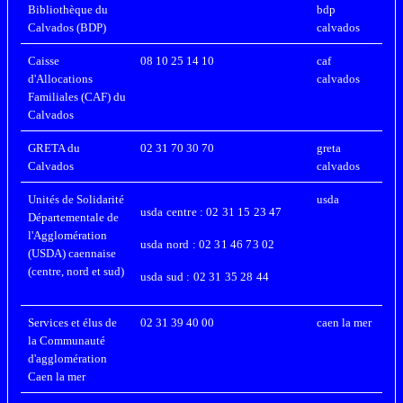
Bibliothèque du
bdp
Calvados (BDP)
calvados
Caisse
08 10 25 14 10
caf
d'Allocations
calvados
Familiales (CAF) du
Calvados
GRETA du
02 31 70 30 70
greta
Calvados
calvados
Unités de Solidarité
usda
usda centre : 02 31 15 23 47
Départementale de
l'Agglomération
usda nord : 02 31 46 73 02
(USDA) caennaise
(centre, nord et sud)
usda sud : 02 31 35 28 44
Services et élus de
02 31 39 40 00
caen la mer
la Communauté
d'agglomération
Caen la mer