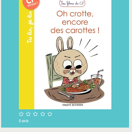
/5
0
avis