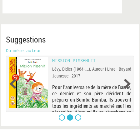
Suggestions
Du même auteur
MISSION PISSENLIT
rd
Lévy, Didier (1964-....). Auteur | Livre | Bayard
Jeunesse | 2017
La
Pour l'anniversaire de la mère de Basile,
ui
ce dernier et son père décident de
nt
préparer un Bumba-Bumba. Ils trouvent
ne
tous les ingrédients au marché sauf les
un
pissenlits. Alors qu'ils en cherchent en
q,
vain dans la montagne, un ours se ...