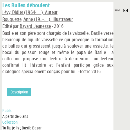
Les Bulles déboulent
Lie
Lévy, Didier (1964-....). Auteur
per
En
Rouquette, Anne (19..-....). Illustrateur
(No
pa
Edité par
Bayard Jeunesse
- 2016
fenê
ma
Basile et son père sont chargés de la vaisselle. Basile verse
beaucoup de liquide vaisselle ce qui provoque la formation
de bulles qui grossissent jusqu'à soulever une assiette, le
bocal du poisson rouge et même le papa de Basile. La
collection propose une lecture à deux voix : un lecteur
confirmé lit l'histoire et l'enfant participe grâce aux
dialogues spécialement conçus pour lui. Electre 2016
Description
Public
A partir de 6 ans
Collection
Tu lis, je lis
;
Basile Bazar