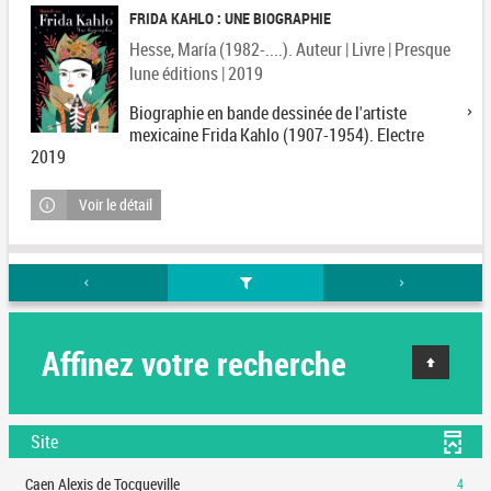
FRIDA KAHLO : UNE BIOGRAPHIE
Hesse, María (1982-....). Auteur | Livre | Presque
lune éditions | 2019
Biographie en bande dessinée de l'artiste
mexicaine Frida Kahlo (1907-1954). Electre
2019
Voir le détail
Affinez votre recherche
Site
-
Caen Alexis de Tocqueville
4