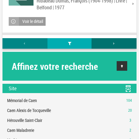
Ribadeau Dumas, François (1904-1998) | Livre |
Belfond | 1977
Voir le détail
Affinez votre recherche
Site
-
Mémorial de Caen
104
104
-
Caen Alexis de Tocqueville
20
résultats
20
-
-
Hérouville Saint-Clair
3
résultats
cliquer
3
-
-
Caen Maladrerie
2
pour
résultats
cliquer
2
ajouter
-