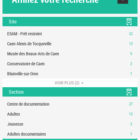
Site
-
ESAM - Prêt restreint
22
22
-
Caen Alexis de Tocqueville
12
résultats
12
-
-
Musée des Beaux-Arts de Caen
5
résultats
cliquer
5
-
-
Conservatoire de Caen
2
pour
résultats
cliquer
2
ajouter
-
-
Blainville-sur-Orne
1
pour
résultats
le
cliquer
1
ajouter
-
VOIR PLUS
(2)
filtre
pour
résultats
le
cliquer
-
ajouter
Section
-
filtre
pour
la
le
cliquer
-
ajouter
recherche
filtre
-
Centre de documentation
27
pour
la
le
est
-
27
ajouter
recherche
filtre
-
Adultes
12
mise
la
résultats
le
est
-
12
à
recherche
-
filtre
-
Jeunesse
2
mise
la
résultats
jour
est
cliquer
-
2
à
recherche
-
automatiquement
-
Adultes documentaires
1
mise
pour
la
résultats
jour
est
cliquer
1