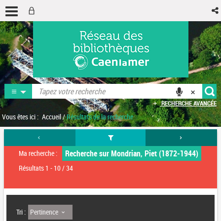
RECHERCHE AVANCÉE
Vous êtes ici :
Accueil
/
Résultats de la recherche
Recherche sur Mondrian, Piet (1872-1944)
Ma recherche :
Résultats
1
-
10
/ 34
Pertinence
Tri :