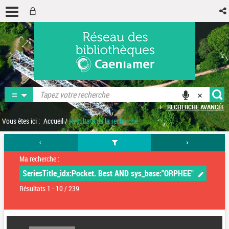
RECHERCHE AVANCÉE
Vous êtes ici :
Accueil
/
Résultats de la recherche
Ma recherche :
SeriesTitle_idx:Pocket. Best AND sys_base:"ORPHEE"
Résultats
1
-
10
/ 239