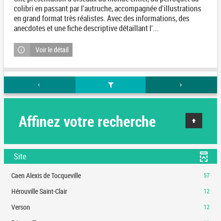
colibri en passant par l'autruche, accompagnée d'illustrations
en grand format très réalistes. Avec des informations, des
anecdotes et une fiche descriptive détaillant l'...
Voir le détail
Affinez votre recherche
Site
-
Caen Alexis de Tocqueville
57
57
-
Hérouville Saint-Clair
12
résultats
12
-
-
Verson
12
résultats
cliquer
12
-