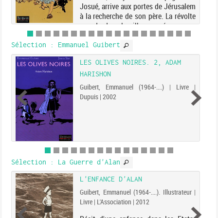
Josué, arrive aux portes de Jérusalem
à la recherche de son père. La révolte
gronde dans la ville secouée par une
vague d'attentats contre les Romains.
Malgré ce climat de tension extrême,
Sélection
: Emmanuel Guibert
Gamaliel...
LES OLIVES NOIRES. 2, ADAM
HARISHON
Guibert, Emmanuel (1964-....) | Livre |
Dupuis | 2002
Sélection
: La Guerre d'Alan
L'ENFANCE D'ALAN
Guibert, Emmanuel (1964-....). Illustrateur |
Livre | L'Association | 2012