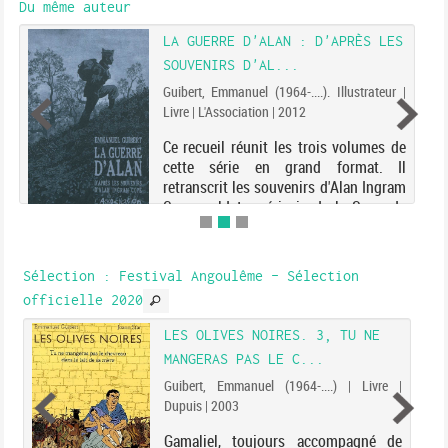
Du même auteur
LA GUERRE D'ALAN : D'APRÈS LES
SOUVENIRS D'AL...
Guibert, Emmanuel (1964-....). Illustrateur |
Livre | L'Association | 2012
Ce recueil réunit les trois volumes de
cette série en grand format. Il
retranscrit les souvenirs d'Alan Ingram
Cope, soldat américain de la Seconde
Guerre mondiale et ami de E. Guibert.
Avec un cahier photos de 26 pages.
Sélection
: Festival Angoulême - Sélection
officielle 2020
LES OLIVES NOIRES. 3, TU NE
MANGERAS PAS LE C...
Guibert, Emmanuel (1964-....) | Livre |
Dupuis | 2003
Gamaliel, toujours accompagné de