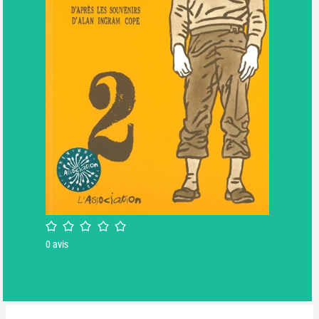
/5
0
avis