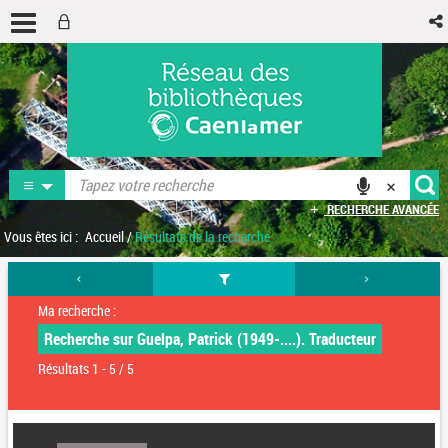
RECHERCHE AVANCÉE
Vous êtes ici :
Accueil
/
Résultats de la recherche
Ma recherche :
Recherche sur Guelpa, Patrick (1949-....). Traducteur
Résultats
1
-
5
/ 5