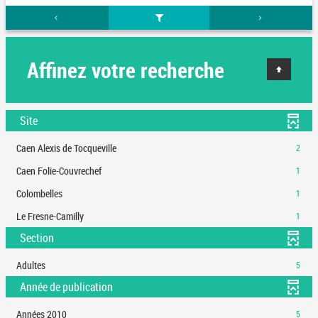
Affinez votre recherche
Site
-
Caen Alexis de Tocqueville
2
2
-
Caen Folie-Couvrechef
1
résultats
1
-
-
Colombelles
1
résultats
cliquer
1
-
-
Le Fresne-Camilly
1
pour
résultats
cliquer
1
ajouter
-
Section
pour
résultats
le
cliquer
ajouter
-
filtre
pour
-
Adultes
5
le
cliquer
-
ajouter
5
filtre
Année de publication
pour
la
le
résultats
-
ajouter
recherche
filtre
-
la
-
Années 2010
le
5
est