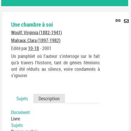
Lie
Une chambre à soi
per
En
(No
Woolf, Virginia (1882-1941)
pa
fenê
ma
Malraux, Clara (1897-1982)
Edité par
10-18
- 2001
Un pamphlet où l'auteur s'interroge sur le fait
qu'à travers l'histoire, tant de génies féminins
ont été réduits au silence, voire condamnés à
s'ignorer.
Sujets
Description
Document
Livre
Sujets