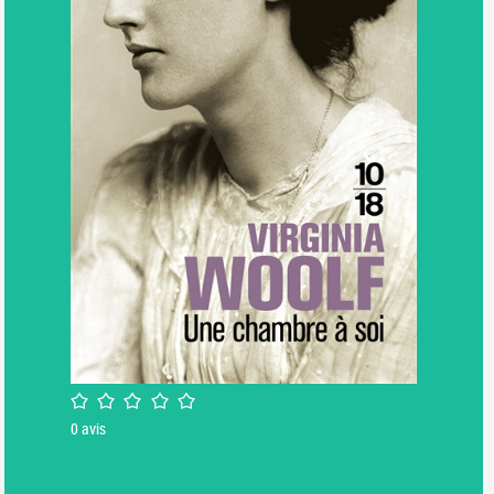
/5
0
avis