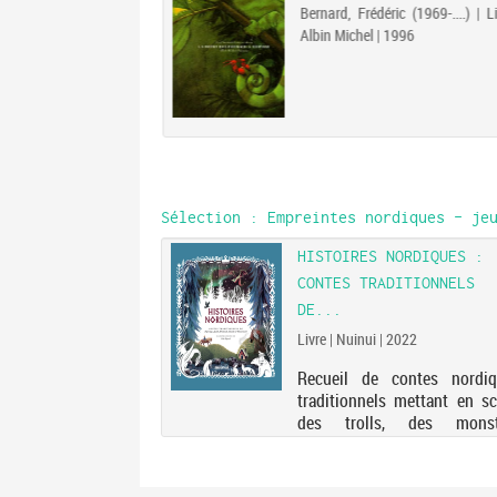
Bernard, Frédéric (1969-....) | Li
Albin Michel | 1996
Sélection
: Empreintes nordiques - jeu
LODDEN
HISTOIRES NORDIQUES :
CONTES TRADITIONNELS
r (1970-....). Auteur |
| 2022
DE...
Livre | Nuinui | 2022
 Uriel et le chien Ego
sur le décès d'un
Recueil de contes nordiq
ouvé noyé après une
traditionnels mettant en s
 la plage d'Alodden
des trolls, des monst
 près de l'hôtel La
terrifiants, des anim
ar le père de Cecilia.
sauvages, entre autres. Ele
le tatouage figurant
2022