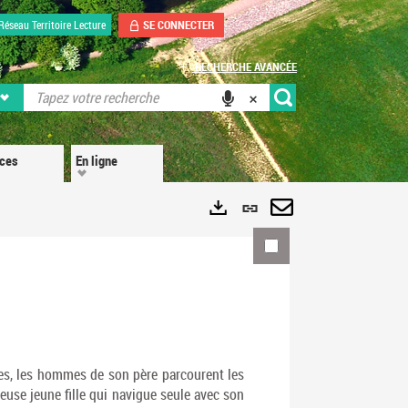
SE CONNECTER
Réseau Territoire Lecture
RECHERCHE AVANCÉE
ices
En ligne
Lien
permanent
Envoyer
Exports
(Nouvelle
par
fenêtre)
mail
ées, les hommes de son père parcourent les
euse jeune fille qui navigue seule avec son