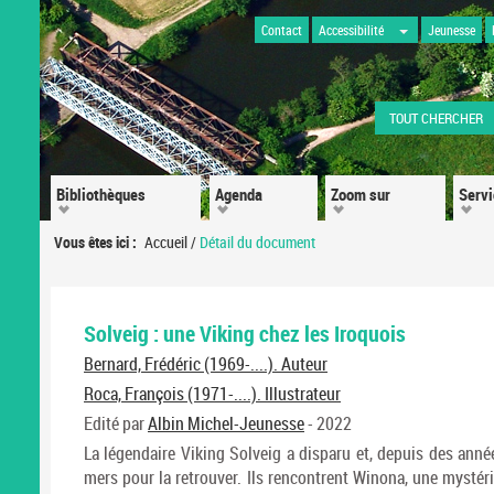
Contact
Accessibilité
Jeunesse
TOUT CHERCHER
Bibliothèques
Agenda
Zoom sur
Serv
Vous êtes ici :
Accueil
/
Détail du document
Solveig : une Viking chez les Iroquois
Bernard, Frédéric (1969-....). Auteur
Roca, François (1971-....). Illustrateur
Edité par
Albin Michel-Jeunesse
- 2022
La légendaire Viking Solveig a disparu et, depuis des ann
mers pour la retrouver. Ils rencontrent Winona, une mystéri