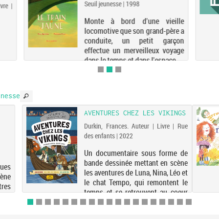
Seuil jeunesse | 1998
vre |
Monte à bord d'une vieille
locomotive que son grand-père a
conduite, un petit garçon
effectue un merveilleux voyage
dans le temps et dans l'espace...
nesse
AVENTURES CHEZ LES VIKINGS
Durkin, Frances. Auteur | Livre | Rue
des enfants | 2022
Un documentaire sous forme de
bande dessinée mettant en scène
ues
les aventures de Luna, Nina, Léo et
cène
le chat Tempo, qui remontent le
res
temps et se retrouvent au coeur
aux
de la Scandinavie ancienne. Pour
ctre
découvrir le quotidien des