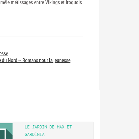
i mêle métissages entre Vikings et Iroquois.
nesse
e du Nord -- Romans pour la jeunesse
LE JARDIN DE MAX ET
GARDÉNIA