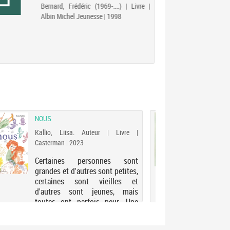
Bernard, Frédéric (1969-....) | Livre |
Albin Michel Jeunesse | 1998
NOUS
UNE 
Kallio, Liisa. Auteur | Livre |
Aller
Casterman | 2023
| For
Certaines personnes sont
Sur 
grandes et d'autres sont petites,
une 
certaines sont vieilles et
tour 
d'autres sont jeunes, mais
phoq
toutes ont parfois peur. Une
garç
histoire sur le caractère unique
enfa
de chacun, la fraternité et les
angl