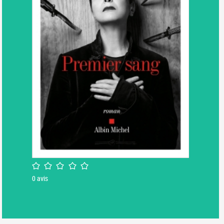
/5
0
avis