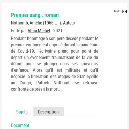
Lie
Premier sang : roman
per
En
(No
Nothomb, Amélie (1966-....). Auteur
pa
fenê
ma
Edité par
Albin Michel
- 2021
Rendant hommage à son père décédé pendant le
premier confinement imposé durant la pandémie
de Covid-19, l'écrivaine prend pour point de
départ un événement traumatisant de la vie du
défunt pour se plonger dans ses souvenirs
d'enfance. Alors qu'il est militaire et qu'il
négocie la libération des otages de Stanleyville
au Congo, Patrick Nothomb se retrouve
confronté de près à la mort.
Sujets
Description
Document