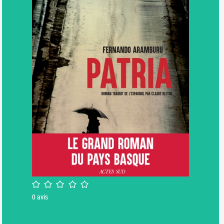
/5
0
avis