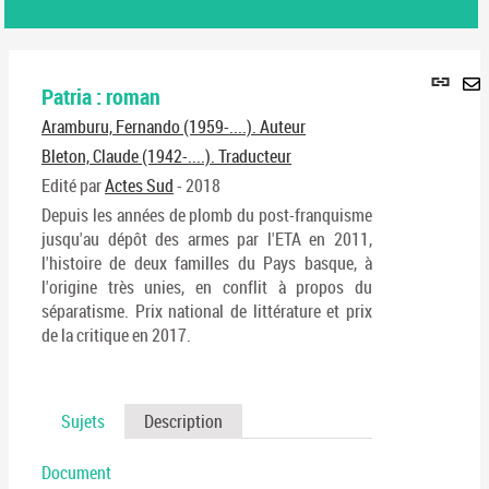
Lie
Patria : roman
per
En
(No
Aramburu, Fernando (1959-....). Auteur
pa
fenê
ma
Bleton, Claude (1942-....). Traducteur
Edité par
Actes Sud
- 2018
Depuis les années de plomb du post-franquisme
jusqu'au dépôt des armes par l'ETA en 2011,
l'histoire de deux familles du Pays basque, à
l'origine très unies, en conflit à propos du
séparatisme. Prix national de littérature et prix
de la critique en 2017.
Sujets
Description
Document