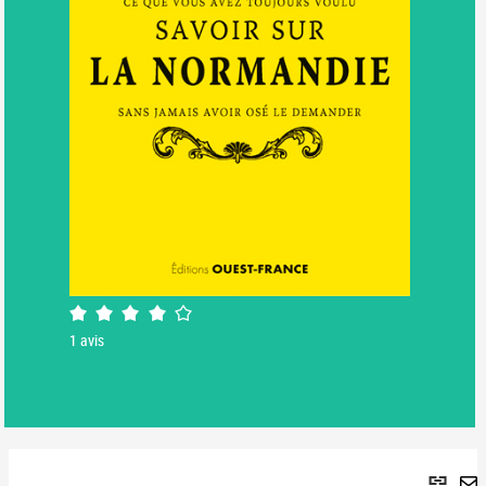
4/5
1
avis
Lie