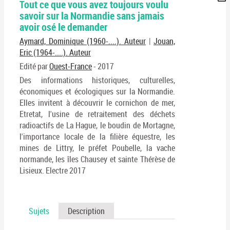
Tout ce que vous avez toujours voulu
per
En
savoir sur la Normandie sans jamais
(No
pa
avoir osé le demander
fenê
ma
Aymard, Dominique (1960-....). Auteur
|
Jouan,
Eric (1964-....). Auteur
Edité par
Ouest-France
- 2017
Des informations historiques, culturelles,
économiques et écologiques sur la Normandie.
Elles invitent à découvrir le cornichon de mer,
Etretat, l'usine de retraitement des déchets
radioactifs de La Hague, le boudin de Mortagne,
l'importance locale de la filière équestre, les
mines de Littry, le préfet Poubelle, la vache
normande, les îles Chausey et sainte Thérèse de
Lisieux. Electre 2017
Sujets
Description