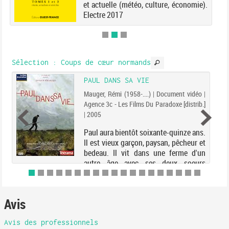
et actuelle (météo, culture, économie).
Electre 2017
Sélection
: Coups de cœur normands
PAUL DANS SA VIE
Mauger, Rémi (1958-....) | Document vidéo |
Agence 3c - Les Films Du Paradoxe [distrib.]
| 2005
Paul aura bientôt soixante-quinze ans.
Il est vieux garçon, paysan, pêcheur et
bedeau. Il vit dans une ferme d'un
autre âge avec ses deux soeurs
cadettes, célibataires elles aussi. Cette
année, ils raccrochent, 'ça va faire un
vid...
Avis
Avis des professionnels