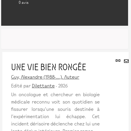
0
avis
Lie
UNE VIE BIEN RONGÉE
per
En
(No
pa
Guy, Alexandre (1988-....). Auteur
fen
ma
Edité par
Dilettante
- 2026
Un oncologue et chercheur en biologie
médicale reconnu voit son quotidien se
fissurer lorsqu'une souris destinée à
l'expérimentation lui échappe. Cet
incident dérisoire déclenche chez lui une
lente dérive intérieure. Premier roman.